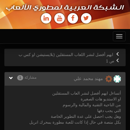
الشبكة العربية لمطوري الألعاب
Toggle
navigation
ايهم أفضل لنشر اللعاب المستقلين (بلايستيشن او كس ب
ص
1
مشاركة
1
مهند محمد علي
أتساءل ايهم أفضل لنشر العاب المستقلين
او الاستديو هات الصغيرة
من الناحية التقنية والمالية والرسوم
التي يجب دفها
وهل يجب احصل على عدة التطوير الخاصة
بكل منصة في حال إذا كانت للعبة مطورة بمحرك انريل