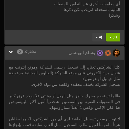
أي معلومات أخرى عن التطوير للمنصات
التالية باستخدام انريك يمكن ذكرها
وشكرا
)
1
(
مشاركة
2
وسام البهنسي
كلتا الشركتين تحتاج إلى تسجيل رسمي للشركة وموقع إنترنت مع
عنوان بريد إلكتروني على موقع الشركة (العناوين المجانية مرفوضة
مثل جيميل أو هوتميل).
تسجيل الشركة يختلف بتعقيده وكلفته من دولة لأخرى.
طالما تستخدم محرك جاهز مثل أنريل أو يونيتي فلا يوجد فرق كبير
في الصعوبات التقنية بين المنصتين. شخصياً أميل أكثر للبليستيشن
هنا، لكن الإكس بوكس 1 أيضاً ممتاز وسهل.
لا توجد رسوم تسجيل إضافية لدى أي من الشركتين، لكنهما يطلبان
شيئاً ملموساً لقبول طلب التسجيل، مثل ألعاب سابقة قمت بإنجازها