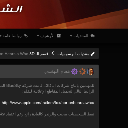
الشب
المنتديات
الأرشيف
روابط عامة
منتديات الرسوميات
قسم الـ 3D
on Hears a Who
همام البهنسي
للمهتمين بإنتاج شركات الـ 3D...قامت شركة BlueSky المنتجة للأفلام الشهيرة مثل Ice Age, Ice Age 2 and Robots مؤخراً بانجاز فلم ثلاثي الأبعاد جديد باسم Horton Hears a Who...
الرابط التالي لتحميل المقاطع الإعلانية للفلم:
http:/
/
www.apple.com/
trailers/
fox/
hortonhearsawho/
نمط الشخصيات محبب والرندر كالعادة رائع رغم اعتماد BlueSky على محرك رندر خاص بهم يعمل ضمن بيئة البرامج الأساسية التي يتم العمل بها (Maya و XSI).