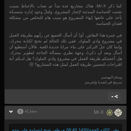
كما ذكر Mr-X، هناك مشاريع عدة تبدأ ثم تصاب بالإحباط بسبب
تشتت الحماسة المبدئية لإنجاز المشروع، ولعلّ وجود إدارة متمسكة
تأخذ على عاتقها إنهاء المشروع هو سبب هام للتخلص من مشكلة
فقدان الحماسة.
في غمرة هذا النقاش، أودّ أن أسأل الجميع عن رأيهم بطريقة العمل
في مشروع وادي الملوك. ففي تلك الحالة لم نحتج لكتابة محرك،
وإنما كان جلّ التركيز على بناء مزايا جديدة للعبة. فالآن أستطيع أن
أسأل وبعد أن ذكرتُ وجهة نظري بمسألة الحاجة لتطوير محرك.
هل أعجبتكم طريقة العمل في مشروع وادي الملوك؟ هل لديكم أية
اقتراحات لتحسين طريقة العمل لمثل هذه المشاريع؟ 😒
وسام البهنسي
مبرمج في إنفيديا وإنفريمز
مشاركة
5
Mr-X
وفي 02/ذو الحجة/1430 08:49 م، ظهر شبح ابتسامة على وجه