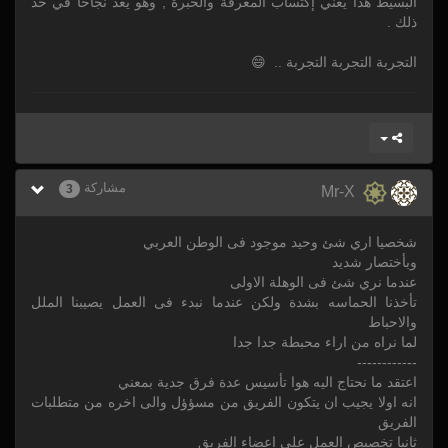
البسيط هذا يعني إكتساب المعرفة والخبرة , وهو يعدّ نجاحاً في حدّ
ذلك .
التجربة التجربة التجربة .. 😄
مشاركة
3
Mr-X
شخصيا اري شئ وحيد موجود فى الوطن العربي
وبأختصار شديد
عندما نري شئ فى الوهلة الاولى
تأخذنا الحماسه بشدة ولكن عندما نبدء فى العمل يصيبنا الملل
والاحباط
لما نراه من اراء محبطة جدا جدا
------------
اعتقد ما نحتاج اليه هوا تأسيس عدة فرق جدية بمعني
انه اولا يجيب ان يتكون الفريق من مسؤؤل والى اخره من متطلبات
الفريق
ثانيا تخصيص العمل على اعضاء الفريق