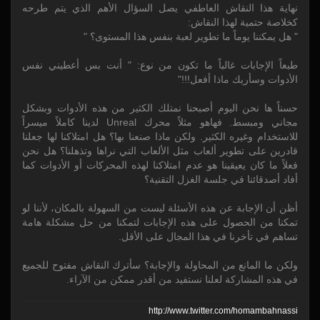
نهاية هذا النقاش العاطفي يصل السؤال الأهم الذي يتم طرحه
كخلاصة حتمية لهذا النقاش:
" هل يمكننا يوماً ما تطوير لعبة بنفس هذا المستوى؟ "
طبعاً الإجابات غالباً ما تكون من نوع: " أنت بس أعطيني نفس
الأدوات وسأريك ماذا أفعل!!!"
حسناً ها نحن اليوم أصبحنا نمتلك الكثير من هذه الأدوات وبشكل
مجاني ومبسط. فهاهو مثلاً محرك Unreal لدينا كاملاً ميسراً
للاستخدام وغيره الكثير. ولكن ماذا صنعنا بها؟ هل امتلاكنا لها جعلنا
قادرين على تطوير ألعاب مثل الألعاب التي نراها وتذهلنا؟ هل نحن
فعلاً ما كان يعيقينا هو عدم امتلاكنا لهذه المحركات أو الأدوات كما
أفاد أصدقائنا في جلسة الغزل التقنية؟
أظن أن الإجابة عن هذه الأسئلة ليست من السهولة بالمكان، لأننا لو
تمكنا من الحصول على هذه الإجابات لتمكنا من حل مشكلة هامة
تساهم في تأخرنا في هذا المجال على الأقل.
ولكن ما المانع من المحاولة والإجابة؟ سأترك النقاش مفتوح للجميع
في هذه المشاركة لعلنا نستفيد من أقدر ممكن من الآراء.
http:/
/
www.twitter.com/
homambahnassi