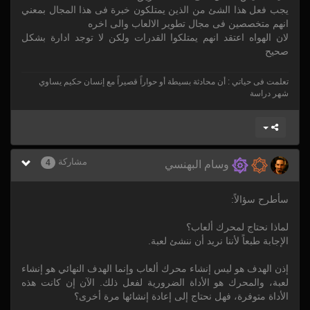
يجب فعل هذا الشئ من الذين يمتلكون خبرة فى هذا المجال بمعني
انهم متخصصين فى مجال تطوير الالعاب والى اخره
لان الهواه اعتقد انهم يمتلكوا القدرات ولكن لا توجد ادارة بشكل
صحيح
تعلمت فى حياتي : أن محادثة بسيطة أو حواراً قصيراً مع إنسان حكيم يساوي
شهر دراسة
مشاركة
4
وسام البهنسي
سأطرح سؤالاً:
لماذا نحتاج لمحرك ألعاب؟
الإجابة طبعاً لأننا نريد أن ننشئ لعبة.
إذن الهدف هو ليس إنشاء محرك ألعاب وإنما الهدف النهائي هو إنشاء
لعبة، والمحرك هو الأداة الضرورية لفعل ذلك. الآن إن كانت هذه
الأداة متوفرة، فهل نحتاج إلى إعادة إنشائها مرة أخرى؟