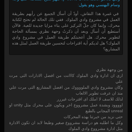
وسام البهنسي وهو يقول:
في غمرة هذا النقاش، أودّ أن أسأل الجميع عن رأيهم بطريقة
العمل في مشروع وادي الملوك. ففي تلك الحالة لم نحتج لكتابة
محرك، وإنما كان جلّ التركيز على بناء مزايا جديدة للعبة. فالآن
أستطيع أن أسأل وبعد أن ذكرتُ وجهة نظري بمسألة الحاجة
لتطوير محرك. هل أعجبتكم طريقة العمل في مشروع وادي
الملوك؟ هل لديكم أية اقتراحات لتحسين طريقة العمل لمثل هذه
المشاريع؟
من وجهة نظري
ارى ان ادارة وادي الملوك كااانت من افضل الادارات التى مرت
علي
وكان مشروع وادي الملووووك من افضل المشاريع التى مرت علي
منذ ان عرفت تطوير الالعاب
لذلك للاسف لا املك اى اقترحات غيررر
اوووود وبشدة عمل مشرووع اخر ويكون على محرك مثل unity او
unreal المجاني بالطبع
حتى نزيد من خبرتنا بهذه المحركات
وكل ما اطلبه هو دراسة مشرووع صغير وطبعا لابد ان تكون الادارة
مثل ادارة مشرووع وادي الملوك