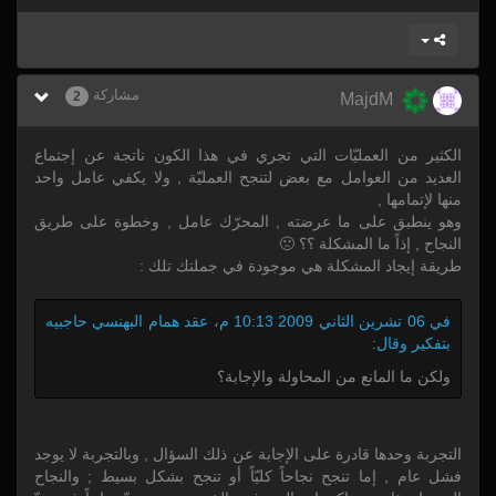
مشاركة
2
MajdM
الكثير من العمليّات التي تجري في هذا الكون ناتجة عن إجتماع
العديد من العوامل مع بعض لتنجح العمليّة , ولا يكفي عامل واحد
منها لإتمامها ,
وهو ينطبق على ما عرضته , المحرّك عامل , وخطوة على طريق
النجاح , إذاً ما المشكلة ؟؟ 🙁
طريقة إيجاد المشكلة هي موجودة في جملتك تلك :
في 06 تشرين الثاني 2009 10:13 م، عقد همام البهنسي حاجبيه
بتفكير وقال:
ولكن ما المانع من المحاولة والإجابة؟
التجربة وحدها قادرة على الإجابة عن ذلك السؤال , وبالتجربة لا يوجد
فشل عام , إما تنجح نجاحاً كليّاً أو تنجح بشكل بسيط ; والنجاح