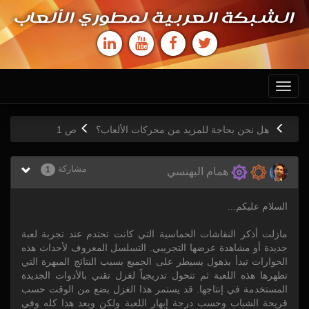
الشبكة العربية لمطوري الألعاب
Toggle
navigation
هل نحن بحاجة للمزيد من محركات الألعاب؟
ص
1
مشاركة
1
همام البهنسي
السلام عليكم...
مازلت أذكر النقاشات الحماسية التي كانت تحتدم عند تجربة لعبة
جديدة أو مشاهدة عرضها التجريبي. التسلسل المعروف لأحداث هذه
الحوارات تبدأ بذهول يسيطر على الجميع بسبب النتائج المبهرة التي
تظهرها هذه اللعبة ثم تتحول تدريجياً لغزل تقني بالأدوات الجديدة
المستخدمة في إنتاجها. قد يستمر هذا الغزل بضع من الوقت حسب
قريحة الشباب وحسب درجة إبهار اللعبة ولكن وبعد هذا كله وفي