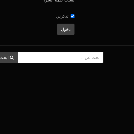
نسيت كلمة السر؟
تذكرني
ابحث