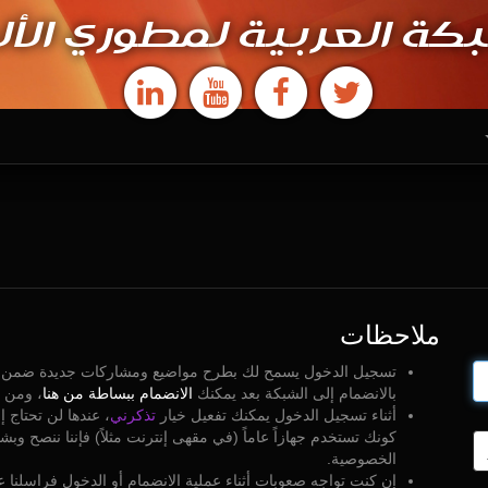
كة العربية لمطوري الأل
ملاحظات
تسجيل الدخول يسمح لك بطرح مواضيع ومشاركات جديدة ضمن منتد
بالانضمام إلى الشبكة بعد يمكنك
الانضمام ببساطة من هنا
، ومن ث
أثناء تسجيل الدخول يمكنك تفعيل خيار
تذكرني
، عندها لن تحتاج
كونك تستخدم جهازاً عاماً (في مقهى إنترنت مثلاً) فإننا ننصح وبشد
الخصوصية.
إن كنت تواجه صعوبات أثناء عملية الانضمام أو الدخول فراسلنا ع