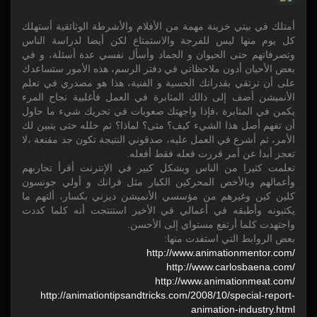
أمتلك في بيتي خزينة مهمة من الأفلام والأشرطة الوثائقية أستهلك
كل يوم منها ليس للفرجة والاستمتاع لكن أيضا لدراسة الناس
وتصرفاتهم حتى الحيوان و الجماد وأسأل نفسي عدة أسئلة، و في
بعض الأحيان أدون ملاحظاتي في دفتر الرسم، هذه الأمور ستساعدك
على أن ترتقي بقدراتك الحسية و الفنية، هذا هو مصدري في تعلم
الأنميشن أضف إلى ذالك المثابرة في العمل فأغلبية نجاح المرء
يكمن في المثابرة ،فإذا واجهتك صعوبات في تحريك شيء ما حاول
أن تفهم أصل هذا الشيء كيف؟ متى؟ لماذا؟ ثم حلله حتى يتبين لك
الأمر، ثم أشرع في العمل عليه، صدقوني النتيجة تكون جد مقنعة ،لا
تعجز أبدا عن أمر قررت فعله فقط أفعله.
تعلمت كثيرا من الناس وبشكل كبير في الإنترنت أقرأ تجاربهم
وأعمالهم وبالأخص المحركين الكبار مثل فرانك و أولي جونسون
كلين كين وغيرهم من مؤسسي الأنميشن ديزني بكسار، ألتهم ما
يكتبونه وأطبقه في أعمالي في الأخير استنتجت أنه كلما كددت
واجتهدت كلما أرتفع مستواي إلى الأحسن.
بعض الروابط التي استفدت منها:
http:/
/
www.animationmentor.com/
http:/
/
www.carlosbaena.com/
http:/
/
www.animationmeat.com/
http:/
/
animationtipsandtricks.com/
2008/
10/
special-report-
animation-industry.html