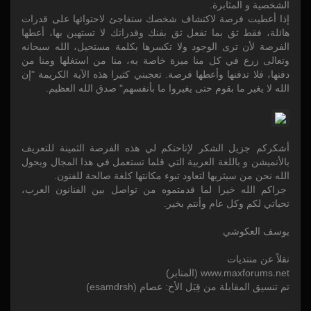
الشخصية و المثابرة.
إذا أعطيت فرصة لاكتشاف شخصك ستفاجئ لاحتوائها على قدرات
هائلة، فقط ثق بما تفعل ثق بفنك وقدراتك لا تستهين بها، أعطها
الفرصة لأن ترى الوجود ولا تكسرها بكلمة مستحيل، الله سبحانه
وتعالى زرع في كل منا ميزة خاصة به، منا من استغلها ومنا من
دفنها، فلا تدفنها وأعطها فرصة. تعجبني كثيرا هذه الآية الكريمة "إن
الله لا يغير ما بقوم حتى يغيروا ما بأنفسهم" صدق الله العظيم.
أشكركم جزيل الشكر لإتاحتكم لي هذه الفرصة الثمينة للتعريف
بالأنميشن و باللغة العربية التي قلما تستعمل في هذا المجال وبحول
الله نحن من سيثريها لتعاود تبوء مكانتها كلغة صالحة للفنون.
جزاكم الله خيرا لما قدمتموه من تواصل بين الفنانون العرب،
تحياتي لكم وكل عام وأنتم بخير.
يوسف العكوشي
نقلاً عن منتديات
www.maxforums.net (المنابر)
تم تنسيق المقابلة من قِبَل الأخ: عصام (esamdrsh)