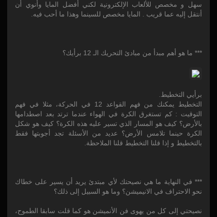
سهل و مخصص للألعاب الإلكترونية لكني أفضل المايا وأنوي أن
أنتقل إليه عما قريب . المايا مخصص للسينما وهذا ما أحب فيه.
*** ما هو أهم مبدأ من مبادئ التحريك الـ 12 برأيك؟
برأيي التخطيط.
التخطيط يمكنك من فهم القواعد 12 في الحركة، مثلا في فهم
التوقيت : كم تستغرق الكرة في الهواء عندما ترتد بعد اصطدامها
بالأرض؟ كيف هو المسار الذي تسير عليه هذه الكرة؟ كيف هو شكل
الكرة حينما تلامس الأرض؟ عديد من الأسئلة تجد أجوبتها فقط
بالتخطيط و إذا قلنا التخطيط قلنا الملاحظة.
*** في النهاية ما هي نصيحتك لأي مبتدئ يريد أن يسير على خطاك
نحو الاحتراف في الانيميشن؟ وما هو السبيل إلى ذلك؟
نصيحتي إلى كل من يهوى فن الأنميشن هو كما قلت سابقا الطموح،