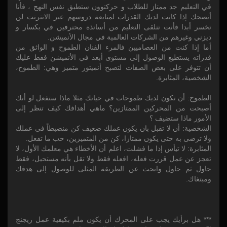
في التعليم جد ممتاز للطلاب و حركتوون ستطبق نفس النهج ، فأنا
أنصحك إذا كانت لديك القدرات لمتابعة دروسهم عبر الانترنت لن
تخسر أبدا فأنت تتلقى التعليم من أساتذة محترفين في بكسار و
ديزني وغيرهم من الشركات العالمية في مجال الأنميشن.
أما إذا كنت من العصاميين فالمرء الفنان الطموح و الواثق من
قدراته يستطيع الوصول إلى مستوى أبعد في الأنميشن فقط عليك
أن تتوفر على بعض الصفات لتصبح أنميتور متميز وهي: الطموح،
الشخصية، المثابرة.
الطموح: أن تكون لديك طموحات في حياتك مثلا ماذا ستفعل لو أنك
أصبحت من المحركين الممتازين؟ ماهي أهدافك كيف تنظر إلى
الأمور ماذا ستضيف ؟
الشخصية: أن لا تقبل بان يكون عملك ضعيف كن منضبطاً في عملك
ولا ترضى به حتى يكون ممتازا، كن من المتميزين، حب ما تفعل.
المثابرة: لا تيأس إذا ما فشلت، اعلم أن الأخطاء هي معلمك الأول، لا
تعجز عن عمل قررت فعله، افعله فقط ولا تقل بأنه مستحيل، فقط
حاول ثم حاول وابحث عن الطريقة المثلى للوصول إلى هدفك
ومبتغاك.
*** هل برأيك يجب على المحرك أن يكون ملم بكيفية عمل ريجنج