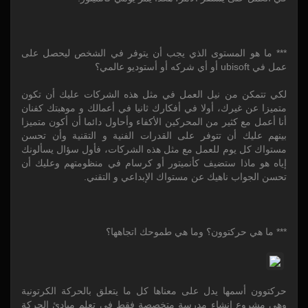
*** ما هو المستوى الذي يجب أن يتوفر في الشخص ليحصل على
عمل في ubisoft أو أي شركه أو أستوديو عالمي؟
لكي تتمكن من نيل العمل في مثل هذه الشركات عليك أن تكون
متميزا عن غيرك، أولا في أفكارك ثانيا في أعمالك و موهبتك كفنان
أنا أعمل مع كثير من المحركين الأكفاء وأحاول دائما أن أكون متميزا
بينهم عليك أن تتوفر على القدرات الفنية و التقنية وأن تحسن
مستواك كل يوم للعمل مع مثل هذه الشركات، فأول سؤال يسألونك
إياه هو ماذا ستضيف كأنميتور أو كرسام في منظومتهم وعليك أن
تحسن الجواب ناهيك عن مستواك الإبداعي و التقني.
*** ما هي حركتوون؟ وما هي طموحك اتجاهها؟
حركتوون أسمها يدل على معناها كل ما يتعلق بالحركة الكرتونية
وهي مشروع إنشاء مدرسة متخصصة فقط في تعلم مبادئ الحركة