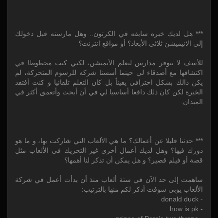
*** هل لديك خبره سابقه في الكرتون.. وهل مارسته قبل دخولك
إلى الانيميشن ثلاثي الأبعاد؟ أو مواقع انترنت؟
للأسف لا نتوفر مدارس لتعلم الأنميشن، لكني كنت محظوظا في
اكتشافها مع أصدقاء لي حينما أسسنا شركه للرسوم المتحركة، لم
يكن ذالك بشكل احترافي يقيناً بل كان التعلم تلقائيا و كنت أفتقد
الخبرة لكن كان ذلك دافعا أساسيا لي في أن أبحث وأتعمق أكثر في
الميدان.
*** حدثنا قليلا عن أعمالك؟ ما هي الألعاب التي شاركت بها، و ما هو
دورك فيها؟ وهل لديك أعمال أخرى غير التحريك في الألعاب مثل
قصة أو فيلم قصير؟ و هل يمكن أن تذكر لنا أهمها؟
ساهمت إلى حد الآن في ستة ألعاب منذ أن بدأت أعمل في شركة
الألعاب يوبي سوفت أذكر لكم منها بالترتيب:
- donald duck
- how is pk