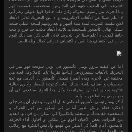
فشرعت في التنقيب عنهم في المدارس المتخصصة ،فتقدمت لهم
بما أنجزت من رسوم متحركة وكان ذلك حافزا قويا لقبولي رغم أني
لا أعلم شيئا عن الألعاب الإلكترونية و لا عن التحريك ثلاثي الأبعاد
لكن تلقيت التدريب لمدة ستة أشهر و بعد رؤيتهم لنتيجة عملي قبلت
بشكل نهائي كأنميتور للشخصيات ثلاثية الأبعاد فكنت جد فرح و كنت
خائفا لكوني لا أعلم شيئا عن التحريك ثلاثي البعد لكن منذ ذلك اليوم
بدأت في اكتشاف هذا الفن و اكتشاف قدراتي كذاك ولله الحمد.
أما عن كيفية مرور يومي كأنميتور في يوبي سوفت فهو يمر في
التحريك ,الألعاب تستغرق في إنتاجها تقريبا عاما كاملا وكل لعبة هي
مختلفة عن الأخرى وهذه الميزة تمكنني كأنميتور بأن أتعامل مع عدة
شخصيات و أصناف للعبة . هناك ألعاب كرتونية للصغار وأخرى خيالية
فنتازية وبعض الأحيان إستراتيجية وكل هذا التنوع يساعدني في أن
يمر يومي مخالفا عن ما يليه.
أذكر يوما رئيسي الأنميتور أعطاني عمل أقوم به وحاول أن يشرح لي
الفكرة فقام ومثل الدور أمامي كي أتمكن من فهم الحركة و
الشخصية فقمت أنا و سجلته بالكاميرا كي أتمكن من قراءتها العديد
من المرات. بعض الأحيان أقوم من مكاني و أحاول أداء الحركة
كالمجنون أمام الملأ كي أتمكن من فهمها وأناقش الفكرة مع زملائي
في العمل حتى يستقر الأمر، هكذا يمر يومي كأنميتور.