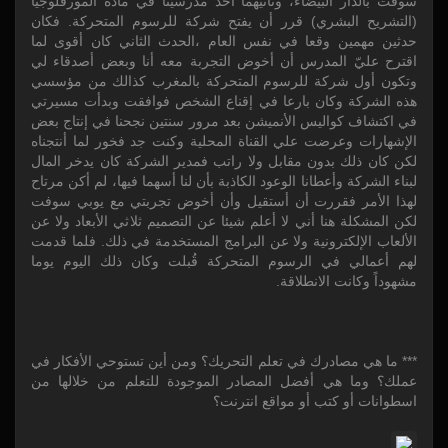
سوفت بالدار البيضاء، وثانيهما أحد مدرسينا في مادة المورفُلوجيا
(التشريح البشري) قرر أن يفتح شركة للرسوم المتحركة. فكان
حدثين مهمين وقعا في نفس العام ،الحدث الثاني كان أقوى لما
اقترح عليّ المدرس أن أخوض التجربة معه أنا وبعض أصدقاء لي
وتكون أول شركة للرسوم المتحركة بالمغرب كذالك من مؤسسي
هذه الشركة وكان بارعا في إقناع الشخص فوافقت وبدأت مسيرتي
في اكتشاف كواليس الأنميشن بعد مرور سنتين نجحنا في إنتاج بعض
الإشهارات وعرضت علي القناة المحلية وكنت جد فخور لما أنتجناه
لكن كان ذلك بدون مقابل ولا راتب فمدير الشركة كان يدخر المال
لبناء الشركة وأعطانا الوعود الكاذبة بأن لنا أسهما فيها، لم أكن مرتاح
لهذا الأمر فقررت أن أستقيل وأن أخوض تجربتي مع يوبي سوفت
لكن المشكلة هنا أني لا أعلم شيئا عن التصميم ثلاثي الأبعاد ولا عن
الألعاب الإلكترونية ولا عن البرامج المستخدمة في ذلك. فلما قدمت
لهم أعمالي في الرسوم المتحركة قُبلت وكان ذلك اليوم يوما
مشهوداً وكانت الانطلاقة.
*** ما هي مصادرك في تعلم التحريك؟ ومن أين تستوحي الأفكار في
عملك؟ وما هي أفضل المصادر الموجودة للتعلم من خلالها من
اسطوانات أو كتب أو مواقع انترنت؟