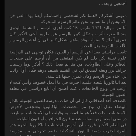
أجمعين و بعد،،،
دعوني أشكركم لاهتمامكم لشخصي واهتمامكم أيضا بهذا الفن فن
الأنميشن أو ما نسميه نحن عالم الرسوم المتحركة.
أنا من مواليد 1971 مارس 15 كنت أهوى الرسم و النشاط اليدوي
منذ الصغر، تأثرت بشكل كبير بالرسم عن طريق أخي الأكبر كان
عمري آنذاك 5 سنوات وقد ساهم بشكل كبير في أن أعشق الرسم و
الألعاب اليدوية مثل العجين.
تابعت دراستي بعيدا عن الرسم أو الفنون فكان توجهي في الدراسة
علوم تقنية لكن ذلك لم يكن ليمنعني من أن أرسم علي صفحات
الدفاتر وعلى الطاولات، من منا لم يفعل ذلك ؟ أذكر يوما رسمت
جرايندايزر وبعته لصديق لي في القسم بنصف درهم فكان أول راتب
لي آخذه من الرسم وكان عمري حينها 11 سنة.
بعد الباكالوريا شعبة علمية احترت في ما أفعل خصوصا وأنني كنت لا
أرغب في ولوج الجامعات ، كنت أطمح أن أتابع دراستي في معاهد
الفنون الجميلة.
بالصدفة أحد أصدقائي قال لي أن هناك مدرسة للفنون الجميلة بالدار
البيضاء تقبل أي نوع من تخصصات الباكالوريا وشجعني لأخوض
الامتحانات ، ذلك فعلاً هو ما قمت به وقبلت في الامتحانات ثم تابعت
دراستي لمدة أربع سنوات شعبة فنون الجرافيك أو فنون الطباعة.
في العام الأخير قررت أن أخوض امتحانات الباكالوريا الحرة هذه
المرة اخترت شعبة الفنون التشكيلية ،فبعد تخرجي من مدرسة