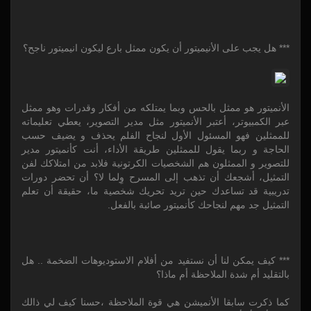
*** هل يجب على الأنيميتور أن يكون ممثل بارع ليكون انيميتور ناجح؟
الأنميتور هو ممثل بالحس وبما يمتلكه من أفكار وقدرات وهو ممثل
عبر الكمبيوتر، أعتبر الأنميتور مثل مدير التصوير، يعطي تعليماته
للممثلين فهو المسئول الأول لنجاح الفلم يحذف و يضيف حسب
الحاجة و ربما يقول للممثلين طريقة الأداء، أنت كأنميتور مدير
للتصوير و الممثلون هم الشخصيات الكرتونية فلابد من امتلاكك لفن
التمثيل، أشجعك أن تذهب إلى المسرح وِلما لا؟ أن تحضر دورات
تدريبية قد تساعدك حين تريد تحريك شخصية ما، حقيقة أن تعلم
التمثيل جد مهم لنجاحك كأنميتور صائبة بالفعل.
*** كيف يمكن لنا أن نستفيد من أفلام الاستوديوهات الضخمة .. هل
بالتقليد أم شدة الملاحظة أم ماذا؟
كما ذكرت سابقا الأنميشن هي قوة الملاحظة ،حسنا كيف لي ذالك