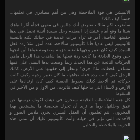
الأنميشن هي قوة الملاحظة وهي من أهم مصادري في تعلمها...
حسناً كيف ذلك؟
سأضرب لكم مثالا ، نفترض أنك جالس في مقهى فجأة أثار انتباهك
شيئا ما وقع أمام عينيك إذا اصطدم رجل بسيدة أنيقة تحمل في يدها
حقيبتها الخاصة، أمر قد تراه مرات عديدة في حياتك لكنه بالنسبة
للأنيميتور ليس عاديا فأنا كأنيميتور سألاحظ عدة أمور مثلا ردة فعل
السيدة كيف كان تعبير وجهها غاضبة حزينة مصدومة عيناها أين اتجهتا
حين وقوع الحادثة ما كانت ردة فعلها لما شاهدت هذا الرجل ماهي
الحركات الناتجة عن هذا الحدث ربما وضعت يدها اليمنى على فمها
تتساءل للحظات ماذا جرى؟ وتنظر إلى حقيبتها على الأرض، كذلك
الرجل كيف كانت ردة فعله تجاهها، ما كان تعبير وجهه وكيف كانت
حركاته ثم ألاحظ كذلك سقوط الحقيبة كيف كان ارتدادها على
الأرض والأشياء التي بداخلها كيف تناثرت، من الأول و من الأخير في
السقوط.
كل هذه الملاحظات الدقيقة ستخزن في ذهنك لكونك درستها عن
عمق وحللتها، يوماً ما تريد أن تحرك شخصية ما ستستعين بهذا
المخزون، انتم تعلمون أن العقل البشري يخزن ملايين الصور و
الأحداث التي تؤثر في حياته وأنت كأنيميتور عليك أن تنمي هذه
الخزينة بالملاحظة والتحليل.