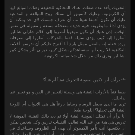
التحريك يأخذ عدة صفات، هناك المحاكية للحقيقة وهناك المبالغ فيها
أي الكرتونية، وعليك كأنميتور أن تمتلك روح المبالغة و المداعبة
عليك أن تكون أحمقا شيئا ما، أن تعرف جسمك لأي حد يمكنه أن
يؤدى أداءً ما بطريقة فنية جديدة مضحكة ممتعة و مقبولة في نفس
الوقت، إذن عليك أن تكون موهوباً أنظروا إلى أفلام شارلي شابلين
أنظروا إليه كيف يؤدي تمثيله فقط بالحركات أنظروا إلى تصرفاته
وردة فعله إنه بالفعل ممثل بارع أنا أقترح عليكم أن تدرسوا أفلامه
الفكاهية فلا ريب أنها ستساعدكم بشكل كبير، ديزني تأثر بشكل كبير
بشابلين ونرى ذلك من خلال شخصياته الكرتونية.
*** برأيك أين تكمن صعوبة التحريك تقنياً أم فنياً؟
طبعا فنياً ،الأدوات التقنية هي وسيلة للتعبير عن الفن و هو تعبير عما
بداخلك.
ترى ما الذي يجعل الرسام رساما بارعاً هل هي الأدوات أم اللوحة
الفنية التي تخيلها؟ اللوحة طبعا.
أنا برأي أن تمتلك الموهبة الفنية أولا ثم بعد ذالك التقنية، الموهبة لا
تدرس هي هبة من عند الله تعالى، التقنيات تدرس وكل شخص يمكن
أن يكتسبها أنت تأمر الكمبيوتر أن يهيئ لك الظروف ويساعدك في
التعبير عن ما تستشعره من حس فني، أبدا لن ينجز العمل بذلك،