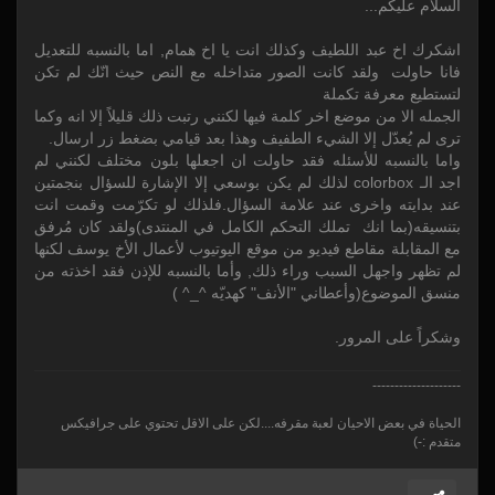
السلام عليكم...
اشكرك اخ عبد اللطيف وكذلك انت يا اخ همام, اما بالنسبه للتعديل
فانا حاولت ولقد كانت الصور متداخله مع النص حيث انّك لم تكن
لتستطيع معرفة تكملة
الجمله الا من موضع اخر كلمة فيها لكنني رتبت ذلك قليلاً إلا انه وكما
ترى لم يُعدّل إلا الشيء الطفيف وهذا بعد قيامي بضغط زر ارسال.
واما بالنسبه للأسئله فقد حاولت ان اجعلها بلون مختلف لكنني لم
اجد الـ colorbox لذلك لم يكن بوسعي إلا الإشارة للسؤال بنجمتين
عند بدايته واخرى عند علامة السؤال.فلذلك لو تكرّمت وقمت انت
بتنسيقه(بما انك تملك التحكم الكامل في المنتدى)ولقد كان مُرفق
مع المقابلة مقاطع فيديو من موقع اليوتيوب لأعمال الأخ يوسف لكنها
لم تظهر واجهل السبب وراء ذلك, وأما بالنسبه للإذن فقد اخذته من
منسق الموضوع(وأعطاني "الأنف" كهديّه ^_^ )
وشكراً على المرور.
--------------------
الحياة في بعض الاحيان لعبة مقرفه....لكن على الاقل تحتوي على جرافيكس
متقدم :-)