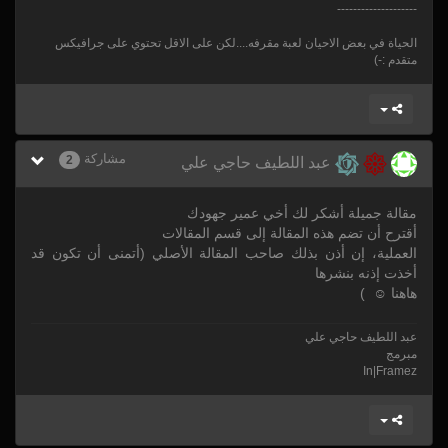
--------------------
الحياة في بعض الاحيان لعبة مقرفه....لكن على الاقل تحتوي على جرافيكس
متقدم :-)
مشاركة
2
عبد اللطيف حاجي علي
مقالة جميلة أشكر لك أخي عمير جهودك
أقترح أن تضم هذه المقالة إلى قسم المقالات
العملية، إن أذن بذلك صاحب المقالة الأصلي (أتمنى أن تكون قد
أخذت إذنه بنشرها
هاهنا ☺ )
عبد اللطيف حاجي علي
مبرمج
In|Framez