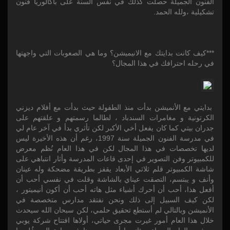
الفنون الجميلة حصلت كذلك في نفس السنة على باكالوريا فنون
تشكيلية ،ولله الحمد.
***كيف كانت بدايتك مع الانيميشن؟ وما هي الصعوبات التي واجهتها
في رحله احترافك في هذا المجال؟
بدايتي مع الأنميشن بدأت منذ الطفولة حيث بدأت مع أفلام ديزني
الكرتونية و مغامرات السندباد ، لطالما رسمتهم و علقتهم على
جدران بيتي كما كان يفعل أخي الأكبر لكن تأثري بدأ في آخر عام لي
في مدرسة الفنون الجميلة سنة 1997، رغم أن هذه الأخيرة ليس
لديها تخصصات في هذا المجال لكن في هذا العام نُظم معرض
للكمبيوتر وفن التصوير في إحدى قاعات المدرسة وأثار انتباهي على
شاشة الكمبيوتر قلم ثلاثي الأبعاد يقفز بطريقة مضحكة وله عينان
وأنف و يبتسم، التصقت عيناي بالشاشة وقلت في نفسي أحب أن
أفعل هذا، أحب أن أحرك أشياء مثل هاته أحب أن أكون أنيميتور ،
لكن كيف السبيل إلى ذلك ونحن نفتقد مدارس متخصصة في
الأنميشن وبالتالي لم أستطع تحقيق حلمي، لكن سبحان الله سيحدث
خلال هذا العام أمور غيرت مجرى حياتي، أولاها افتتاح شركة يوبي