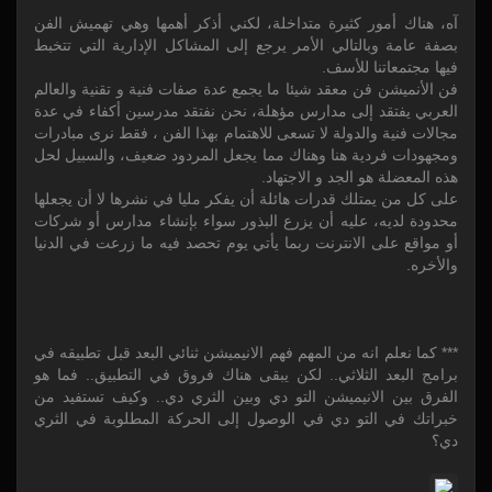
آه، هناك أمور كثيرة متداخلة، لكني أذكر أهمها وهي تهميش الفن
بصفة عامة وبالتالي الأمر يرجع إلى المشاكل الإدارية التي تتخبط
فيها مجتمعاتنا للأسف.
فن الأنميشن فن معقد شيئا ما يجمع عدة صفات فنية و تقنية والعالم
العربي يفتقد إلى مدارس مؤهلة، نحن نفتقد مدرسين أكفاء في عدة
مجالات فنية والدولة لا تسعى للاهتمام بهذا الفن ، فقط نرى مبادرات
ومجهودات فردية هنا وهناك مما يجعل المردود ضعيف، والسبيل لحل
هذه المعضلة هو الجد و الاجتهاد.
على كل من يمتلك قدرات هائلة أن يفكر مليا في نشرها لا أن يجعلها
محدودة لديه، عليه أن يزرع البذور سواء بإنشاء مدارس أو شركات
أو مواقع على الانترنت ربما يأتي يوم تحصد فيه ما زرعت في الدنيا
والأخره.
*** كما نعلم انه من المهم فهم الانيميشن ثنائي البعد قبل تطبيقه في
برامج البعد الثلاثي.. لكن يبقى هناك فروق في التطبيق.. فما هو
الفرق بين الانيميشن التو دي وبين الثري دي.. وكيف تستفيد من
خبراتك في التو دي في الوصول إلى الحركة المطلوبة في الثري
دي؟