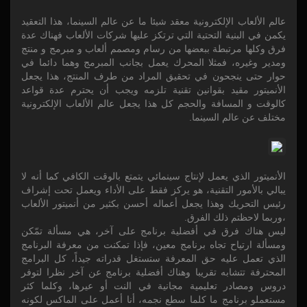
عالم الألعاب الإلكترونية معقد شيئا ما عن عالم السينما، هذا التعقيد
يكمن في البنية التحتية التي ترتكز عليها شركات الألعاب فهناك عدة
فرق وكلها مرتبطة ببعضها من رسام ومصمم ألعاب و مبرمج و منتج
ومدير وغيره، فمثلا المحرك يعمل بجانب المبرمج وهما دائما في
حوار حتى ينجحون في تحقيق المراد من طرف المنتج، هذا يجعل
الأنميتور مقيد بقوانين تقنية تلزمه ويجب أن يحترم عدة قواعد
كالوقت و المسافة والحجم كل هذا يجعل عالم الألعاب الإلكترونية
مختلف عن عالم السينما.
الأنميتور الذي يعمل لإنتاج سينمائي يتمتع بالوقت الكافي كما أنه لا
يبالي بالأمور التقنية، هو يركز فقط على الأداء ويعمل تحت إشراف
رئيس التحريك وهذا يجعل أعماله أحسن بكثير من أنميتور الألعاب
،وربما لاحظتم ذلك الفرق.
ليس هناك فرق في أفضلية برنامج على آخر، هي مسألة تمّكن
ومسألة ارتياح تجاه برنامج معين، فإذا تمكنت من معرفة البرنامج
الذي تعمل عليه حق المعرفة ستستغل قدراته جيداً، كل البرامج
المحترفة تتشابه تقريبا وهناك أفضلية برنامج عن آخر نظرا لتوفر
دروس ومصادر تعليمية مجانية في النت أو عيرها، وكلما كثر
مستعملو برنامج ما كلما سطع نجمه، أنا أعمل على الماكس لكونه