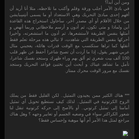
ومن أين أبدأ؟
في بادئ الأمر أجلب ورقة وقلم وأكتب ما تلاحظه، مثلا أنا أريد أن
أفهم إحدى مبادئ التحريك وهي الاستعداد أو ما يسمى أنتِسِبايشن
من خلال الأفلام أو أي مصدر آخر، سأحاول استخراج هذه القاعدة
أين ولماذا و متى تكون، ثم أدون و أرسم ملاحظاتي وربما أنهض و
أمثلها بنفس الطريقة لأستشعرها، ثم أدون ما استشعرته، وأخيرا
أحركها بنفس الطريقة التي شاهدت، لا تبالي هذه مرحلة تعلم فقط
أنقلها كما تراها ستكتسب مع الوقت قدرات هائلة، يعجبني مثال
عربي شهير يقول، إذا ما أردت أن تصبح شاعرا أحفظ عن ظهر قلب
100 ألف بيت شعري ثم ألق بهم وراء ظهرك وستجد نفسك شاعرا،
تأمل ما تشاهد عيناك و أبحث أين تختبئ قواعد التحريك وستجد
نفسك مع مرور الوقت محرك ممتاز.
*** هناك الكثير ممن يجيدون التمثيل.. لكن القليل فقط من يملك
الروح الكرتونية في التمثيل.. لذلك كيف نستطيع تحويل أي تمثيل
أمامنا إلى تمثيل كرتوني.. أو بالأصح إلى حركه كرتونية تنقل لنا
شعور الكراكتر سواء في وضعيه الجسم أو تعابير وجهه ؟ وهل هناك
مراجع لمثل هذا الأمر أم أنها موهبة وإحساس فقط؟