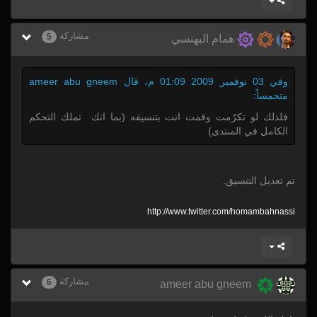
مشاركة
5
همام البهنسي
وفي 03 نوفمبر 2009 01:09 م، قال ameer abu gneem
متحمساً:
فلذلك لو تكرّمت وقمت انت بتنسيقه (بما انك تملك التحكم
الكامل في المنتدى)
تم تعديل التنسيق.
http:/
/
www.twitter.com/
homambahnassi
مشاركة
6
ameer abu gneem