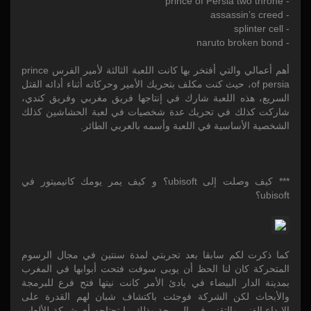
- prince of Persia two throne
- assassin’s creed
- splinter cell
- naruto broken bond
أهم أعمالي والتي أفتخر بها كانت اللعبة الثالثة لأمير الفرس prince
of persia، حيث كنت مكلف بتحريك الأمير وحركاته أثناء أدائه القتل
السريع، هذه اللعبة شارك في إنتاجها فريق مغربي وفريق كندي،
شاركت كذلك في تحريك عدة شخصيات في لعبة الحشاشين كذلك
الشخصية الأساسية في اللعبة وأسمه بالعربي الطائر.
*** كيف وصلت إلى ubisoft؟ و كيف يمر يومك كانيميتور في
ubisoft؟
كما ذكرت لكم سابقا بعد تجربتي لمدة سنتين في مجال الرسوم
المتحركة كان لنا الحظ أن يوبى سوفت فتحت أبوابها في المغرب
بمدينة الدار البيضاء في بادئ الأمر كانت نيتها فتح فرع للبرمجة
والأبحاث لكن الشركة فوجئت باكتشاف شبان لهم القدرة على
الإبداع الفني والتقني في البرمجة وذلك ما تحتاجه أي شركة للألعاب