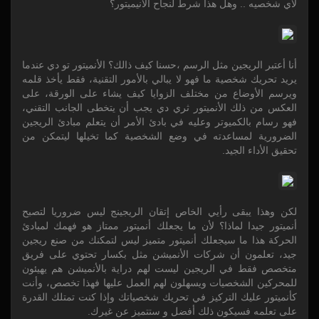
لآي شخصيه .. وهل هذا شرط لنجاح الانيميتور؟
أنا أعتبر الريجين مثل الرسم ،حسنا كيف ذالك؟ الأنميتور تو دي عندما
يريد تحريك شخصية ما فهو لا يبالي بالأمور التقنية، فقط يأخذ قلمه
ويرسم الأوضاع من مختلف الزوايا كيف يشاء على الورقة، على
العكس من ذلك الأنميتور ثري دي يجب أن يتخطى الجانب التقني،
فهو رسام بالكميوتر وعليه في بادئ الأمر أن يتعلم مبادئ الريجين
الضرورية لمساعدته في وضع الشخصية كما تخيلها ليتمكن من
تحقيق الأداء الجيد.
لكن وهذا يبقى رأيي الخاص إتقان الريجينج ليس ضروريا لتصبح
أنميتور جيدا لماذا؟ لأن ما يجعلك أنميتور ممتاز هو فهمك لمبادئ
الحركة هذا ما سيجعلك أنميتور متميز ليس لتمكنك من صنع ريجين
جيد، تعلمون أن شركات الأنميشن مثل بكسار تحتوي على فريق
متخصص فقط في الريجين ليست لهم دراية بالأنميشن هم يهيئون
للمحركين الشخصيات ويسهلون لهم العمل عليها فهذا تخصص، وأنت
كأنميتور عليك التركيز في تحريك شخصياتك وإذا كنت تمتلك القدرة
على تعلمه فسيكون ذلك أفضل و ستتميز عن غيرك.