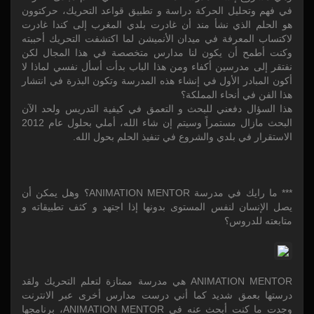
في فهم وتحليل الحركة دراسة و تطبيق قواعد التحريك، حركتوون
هو الحلم الذي نشأ مند أن غادرت بلدي المغرب إلى كندا غادرت
لاكتساب المعرفة في ميدان الأنميشن لما اكتشفت التحريك أحببته
وكنت أطمح أن يكون لنا مدارس متخصصة في هذا المجال لكن
نفتقر إلى مدرسين أكفاء ومن هذا الباب بدأت أسأل نفسي لماذا لا
أكون المبادر الأول في إنشاء هذه المدرسة وتكون البذرة في انتشار
هذا الفن في أنحاء المملكة؟
هذا السؤال دفعني للبحث و التعمق في كيفية التدريس ولحد الآن
البحث مازال مستمراً وسيتم إن شاء الله، أملي بحلول عام 2012
الاستقرار في بلدي والشروع في تنفيذ الحلم بحول الله.
*** ما رايك في مدرسة ANIMATION MENTOR؟ وهل يمكن أن
يصل الإنسان لنفس المستوى بدونها إذا اجتهد و كثف تطبيقاته و
متابعته للدروس؟
ANIMATION MENTOR هي مدرسة ممتازة لتعلم التحريك ولقد
درستها بعمق شديد كما أني درست مدارس أخرى عبر الانترنت
وجدت ما كنت أبحث عنه في ANIMATION MENTOR، برنامجها