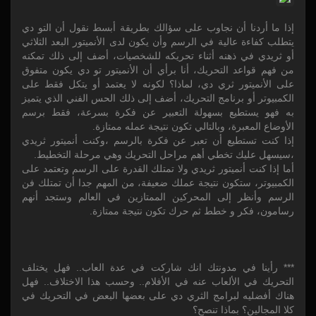
إذا ما أردنا أن نجاوب على سؤالك بطريقة أبسط نقول أن التو دي
يتطلب كفاءة عالية في الرسم وأن يكون لدى الأنميتور البعد الثلاثي
أو ثريدي في ذهنه أثناء تحريكه للشخصيات، أضف إلى ذلك تمكنه
من فهم قواعد التحريك، أنا برأي أن الأنميتور تو دي يكون متفوق
على الأنميتور ثري دي، لماذا؟ لكونه لا يعتمد أو يتكل فقط على
الكمبيوتر أو برنامج التحريك، أضف إلى ذلك الحس الفني الذي يتميز
به فهو يستطيع بسهولة التعبير عن فكرة بسرعة، فقط برسم
الأوضاع المعبرة، وبالتالي تكون نتيجة عمله ممتازة.
إذا كنت تستطيع أن تعبر عن فكرة بالرسم ،وكنت أنميتور ثريدي
،سيسهل عليك تخطي أهم مراحل التحريك وهي مرحلة التخطيط.
أما إذا كنت أنميتور ثريدي ولا تمتلك القدرة على الرسم وتعتمد على
الكمبيوتر، ستكون نتيجة عملك ضعيفة، من المهم جدا أن تمتلك فن
الرسم وأنظر إلى المحركين الممتازين في العالم وستجد أنهم
رسامون، فكر و خطط ثم حرك تكون نتيجة ممتازة.
*** رأينا في مدونتك انك شاركت في عدة العاب.. فهل يختلف
التحريك في الألعاب عنه في الأفلام.. وحسب هذا الاختلاف.. فهل
هناك أفضليه لبرامج الثري دي على بعضها البعض في التحريك في
كلا المجالين؟ بماذا تنصح؟