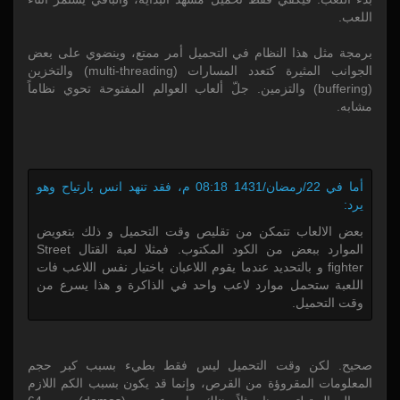
اللعب.
برمجة مثل هذا النظام في التحميل أمر ممتع، وينضوي على بعض
الجوانب المثيرة كتعدد المسارات (multi-threading) والتخزين
(buffering) والتزمين. جلّ ألعاب العوالم المفتوحة تحوي نظاماً
مشابه.
أما في 22/رمضان/1431 08:18 م، فقد تنهد انس بارتياح وهو
يرد:
بعض الالعاب تتمكن من تقليص وقت التحميل و ذلك بتعويض
الموارد ببعض من الكود المكتوب. فمثلا لعبة القتال Street
fighter و بالتحديد عندما يقوم اللاعبان باختيار نفس اللاعب فات
اللعبة ستحمل موارد لاعب واحد في الذاكرة و هذا يسرع من
وقت التحميل.
صحيح. لكن وقت التحميل ليس فقط بطيء بسبب كبر حجم
المعلومات المقروؤة من القرص، وإنما قد يكون بسبب الكم اللازم