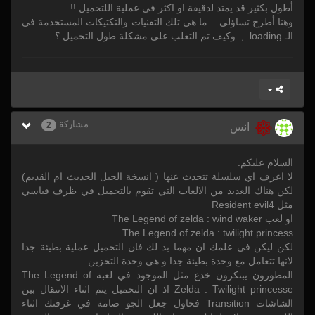
أطول بكثير قد يمتد لدقيقة او اكثر في عملية اللتحميل !!
وهنا أطرح تساؤلي .. ما هي تلك التقنيات والتكتيكات المستخدمة في
الـ loading , وكيف تم التغلب على مشكلة طول التحميل ؟
مشاركة
2
انس
السلام عليكم.
لا اعرف اي سلسلة تتحدث عنها ( انسخة الجيل الحديث ام القديم)
لكن هناك العديد من الالعاب التي تقوم بالتحميل في ظرف قياسي
مثل Resident evil4
او لعب The Legend of zelda : wind waker
The Legend of zelda : twilight princess
لكن ليكن في علمك ان مهما بد لك فان التحميل عملية بطيئة جدا
لانها تتعامل مع وحدة بطيئة جدا و هي وحدة التخزين.
المطورون يبتكرون خدع مثل الموجود في لعبة The Legend of
Zelda : Twilight princesse اذ ان التحميل يتم اثناء الانتقال بين
الشاشات Transition فحاول جعل الجو صامة في غرفتك اثناء