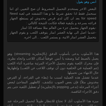
انس وهو يقول:
البعض الاخر يستخدم التحميل المشروط ان صح التعبير، اي اننا
سنحمل فقط اذا تحقق شرط ما و هذا اكتشفته في لعبة Need
for speed بعد ان كان لدي قرص مخدوش لم يستطع الجهاز
قرائته بسرعة و بكيفية فعالة فكانت النتيجة كالتالي :
-يقوم الجهاز بتحميل جزء من العالم مثلا مسافة 10 امتار
-عندما اصل الى نهاية العشر امتار يتوقف اللعب و يقوم الجهاز
بتحميل العشر امتار الاتية، و يستمر اللعب ...الى اخره.
هذا الأسلوب يدعى بأسلوب الدفق (بالإنجليزية streaming) وهو
يعمل بالضبط كما وصفته يا أنس. فوفقاً لمكان اللاعب واتجاه نظره،
فإن محرك اللعبة يقوم بتحميل الأجزاء المرئية مباشرة أثناء اللعب
(تتم العملية في الخلفية دون أن توقف اللاعب عن اللعب) وإظهارها
حال الانتهاء من تحميلها.
عندما تفشل هذه العملية لسبب ما (بطء في القراءة، أو القرص
مخدوش مثلاً) فإن بعض العيوب تتكشف، كالظهور المفاجئ لبعض
أجزاء المرحلة (تدعى popping بالإنجليزية) أو تعطيل اللعبة حتى يتم
دفق الأجزاء الناقصة.
ميزة هذا الأسلوب أنك لا تحتاج للانتظار طويلاً لتحميل المرحلة عند
بدء اللعب. فيكفي فقط تحميل مشهد البداية، والباقي يستمر أثناء