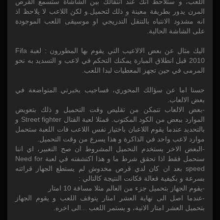
اللعب، و ستلاحظ انك عند انتقالك بين الشاشاة ستسمع القرص
المرن يدور بطريقة معينة و ذلك لتحميل.و لكن اللاعب لا يلاحظ اذ
انه مشدود الانتباه بالتنقل التدريجي او موسيقى اللعب الموجودة
على الشاشة الحالية.
اليك مثال عن بعض الالاعيب التي يقوم بها المطورون : لعبة Fifa
2010 قبل انطلاق المبارة يمكنك التحكم في لاعب و التسديد به نحو
المرمى في حين تجهز المعطيات لبدا اللعب.
حسنا اما عن سؤالك المحوري، فساجيب بخبرتي المتواضعة في
بعض الالعاب.
-بعض الالعاب تتمكن من تقليص وقت التحميل و ذلك بتعويض
الموارد ببعض من الكود المكتوب. فمثلا لعبة القتال Street fighter و
بالتحديد عندما يقوم اللاعبان باختيار نفس اللاعب فات اللعبة ستحمل
موارد لاعب واحد في الذاكرة و هذا يسرع من وقت التحميل.
-البعض الاخر يستخدم التحميل المشروط ان صح التعبير، اي اننا
سنحمل فقط اذا تحقق شرط ما و هذا اكتشفته في لعبة Need for
speed بعد ان كان لدي قرص مخدوش لم يستطع الجهاز قرائته
بسرعة و بكيفية فعالة فكانت النتيجة كالتالي :
-يقوم الجهاز بتحميل جزء من العالم مثلا مسافة 10 امتار
-عندما اصل الى نهاية العشر امتار يتوقف اللعب و يقوم الجهاز
بتحميل العشر امتار الاتية، و يستمر اللعب ...الى اخره.