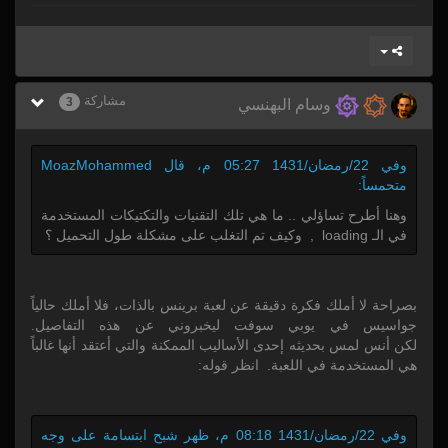
مشاركة
3
وسام البهنسي
وفي 22/رمضان/1431 05:27 م، قال MoazMohammed
متحمساً:
وهنا أطرح تساؤلي .. ما هي تلك التقنيات والتكتيكات المستخدمة
في الـ loading , وكيف تم التغلب على مشكلة طول التحميل ؟
بصراحة لا أملك فكرة دقيقة عن لعبة برينس بالذات، فلا أملك حالياً
جواسيس في يوبي سوفت ليخبروني عن هذه التفاصيل.
لكن أنس لمس بحديثه إحدى الأساليب الممكنة والتي أعتقد أنها غالباً
هي المستخدمة في اللعبة. انظر قوله:
وفي 22/رمضان/1431 08:18 م، ظهر شبح ابتسامة على وجه