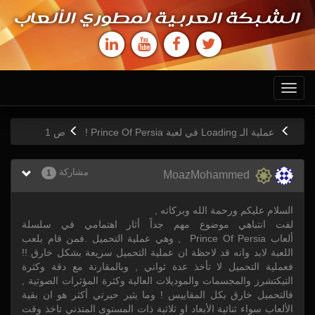
الشبكة العربية لمطوري الألعاب
Toggle
navigation
عملية الـ Loading في لعبة Prince Of Persia !
ص
1
مشاركة
1
MoazMohammed
السلام عليكم ورحمة الله وبركاته ,
لفت انتباهي موضوع مهم جداً أثار اهتمامي في سلسلة
ألعاب Prince Of Persia , وهي عملية التحميل .فمن قام بلعب
اللعبة لابد وانه قد لاحظة ان عملية التحميل سريعة بشكل خارق !!
فعملية التحميل لا تأخذ عدة ثواني , وبالمقارنة مع دقة وكثرة
التيكتشرز والمجسمات والموديلات العالية وكثرة المؤثرات الصوتية ,
فالتحميل خارق بكل المقاييس ! وما يثير حيرتي أكثر هو ان بقية
الألعاب سواء ثنائية الأبعاد او ثلاثية ذات المستوى المتدني تاخذ وقت