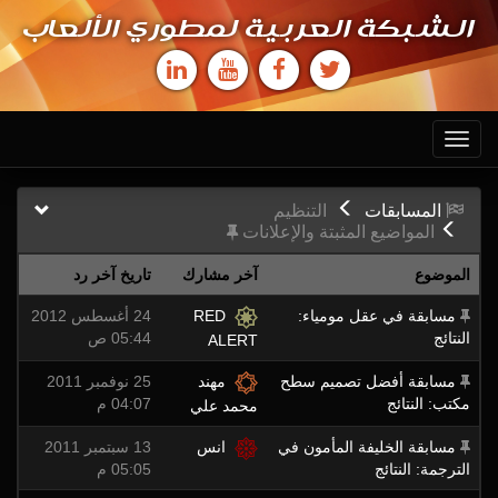
الشبكة العربية لمطوري الألعاب
Toggle
navigation
المسابقات
التنظيم
المواضيع المثبتة والإعلانات
الموضوع
آخر مشارك
تاريخ آخر رد
مسابقة في عقل مومياء:
RED
24 أغسطس 2012
النتائج
05:44 ص
ALERT
مسابقة أفضل تصميم سطح
مهند
25 نوفمبر 2011
مكتب: النتائج
04:07 م
محمد علي
مسابقة الخليفة المأمون في
انس
13 سبتمبر 2011
الترجمة: النتائج
05:05 م