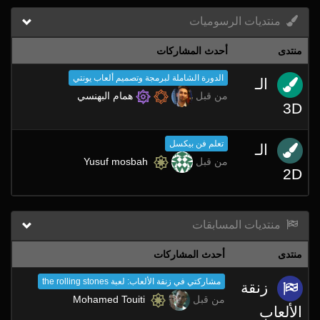
منتديات الرسوميات
منتدى
أحدث المشاركات
الدورة الشاملة لبرمجة وتصميم ألعاب يونتي
الـ
من قبل
همام البهنسي
3D
تعلم فن بيكسل
الـ
من قبل
Yusuf mosbah
2D
منتديات المسابقات
منتدى
أحدث المشاركات
مشاركتي في زنقة الألعاب: لعبة the rolling stones
زنقة
من قبل
Mohamed Touiti
الألعاب