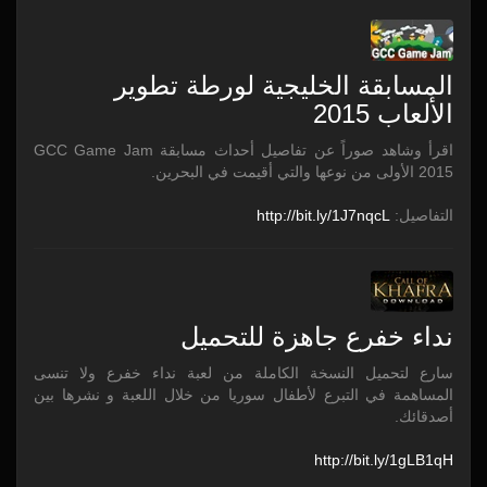
المسابقة الخليجية لورطة تطوير
الألعاب 2015
اقرأ وشاهد صوراً عن تفاصيل أحداث مسابقة GCC Game Jam
2015 الأولى من نوعها والتي أقيمت في البحرين.
التفاصيل:
1J7nqcL
bit.ly/
/
http:/
نداء خفرع جاهزة للتحميل
سارع لتحميل النسخة الكاملة من لعبة نداء خفرع ولا تنسى
المساهمة في التبرع لأطفال سوريا من خلال اللعبة و نشرها بين
أصدقائك.
http:/
/
bit.ly/
1gLB1qH