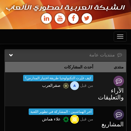
الشبكة العربية لمطوري الألعاب
Toggle
navigation
منتديات عامة
منتدى
أحدث المشاركات
كيف غيّرت التكنولوجيا طريقة اختيار المدارس؟
من قبل
صقرالعرب
الآراء
والتعليقات
آخر الهماشيين - المشاركة في تطوير اللعبة
من قبل
علاء هماش
المشاريع