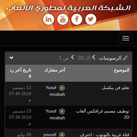
الشبكة العربية لمطوري الألعاب
Toggle
navigation
الرسوميات
الـ 2D
ص
1
الموضوع
آخر مشارك
تاريخ آخر رد
تعلم فن بيكسل
Yusuf
13 ديسمبر
2019 07:40
mosbah
م
توظيف مصمم غرافكس ألعاب
Yusuf
13 ديسمبر
2019 07:38
2D
mosbah
م
قناة عربية باليوتوب - احترف
youcef
08 يوليو