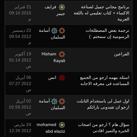
برنامج مجاني جميل لصناعة
فرايف
21 فبراير
الاكساء + كتاب تعليمي له باللغة
2015 09:10
جيمز
العربية
م
ترجمة بعض المصطلحات
أسامة
22 ديسمبر
الرسومية إن سمحتم :)
2012 09:54
السلمان
م
الفراعين
Hisham
19 أكتوبر
2012 01:14
Kayali
ص
اسئله مهمه ارجو من الجميع
انس
06 أبريل
المساعده فى معرفه الاجابه
2012 07:27
ص
اول عمل لى باستخدام التابلت
أسامة
02 أبريل
ارجو ان تفيدونى بارائكم
2012 02:59
السلمان
ص
سؤال هام ؟ ارجو من اصحاب
mohamed
24 مارس
الخبره والتميز افادتى
2012 12:39
abd elaziz
م