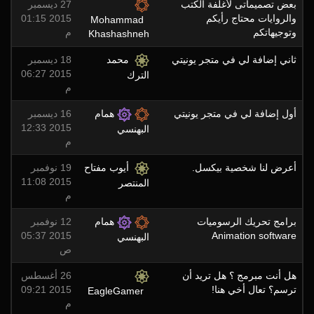
بعض تصميماتى لأغلفة الكتب
27 ديسمبر
والروايات محتاج رأيكم
2015 01:15
Mohammad
وتوجيهاتكم
م
Khashashneh
ثاني إضافة لي في متجر يونيتي
محمد
18 ديسمبر
2015 06:27
الترك
م
أول إضافة لي في متجر يونيتي
همام
16 ديسمبر
2015 12:33
البهنسي
م
أعرض لنا شخصية بيكسل.
أيوب مفتاح
19 نوفمبر
2015 11:08
المنتصر
م
برامج تحريك الرسوميات
همام
12 نوفمبر
2015 05:37
Animation software
البهنسي
ص
هل أنت مبرمج ؟ هل تريد أن
26 أغسطس
ترسم؟ تعال أخي هنا!
2015 09:21
EagleGamer
م