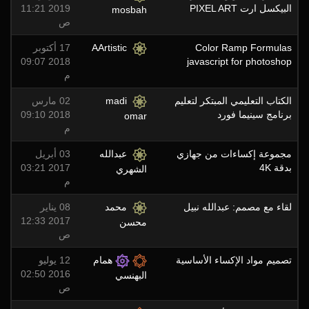
البيكسل ارت PIXEL ART
2019 11:21
mosbah
ص
Color Ramp Formulas
AArtistic
17 أكتوبر
2018 09:07
javascript for photoshop
م
الكتاب التعليمي المبتكر لتعليم
madi
02 مارس
برنامج سينيما فورد
2018 09:10
omar
م
مجموعة إكساءات من جهازي
عبدالله
03 أبريل
بدقة 4K
2017 03:21
الشهري
م
لقاء مع مصمم: عبدالله نبيل
محمد
08 يناير
2017 12:33
محسن
ص
تصميم مواد الإكساء الأساسية
همام
12 يوليو
2016 02:50
البهنسي
ص